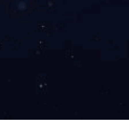
新产品推荐 / New Product
CD-W002
CD-W001