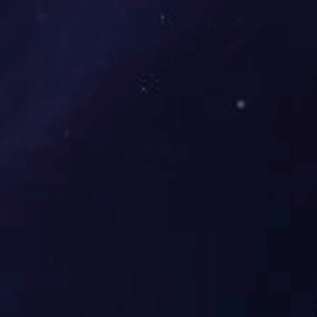
产品中心
PRODUCT